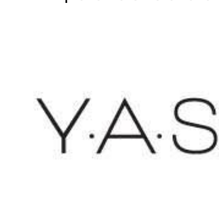
Home
WEBSHOP
Dames
Heren
Cadeaubon
Over ons
Vacatures
Contact