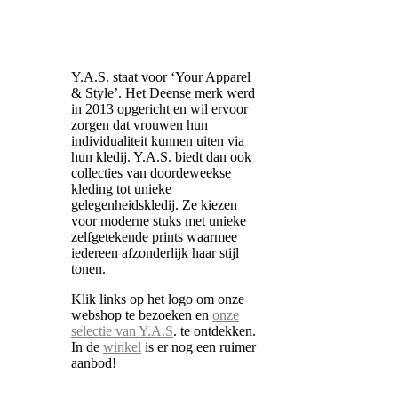
Y.A.S. staat voor ‘Your Apparel
& Style’. Het Deense merk werd
in 2013 opgericht en wil ervoor
zorgen dat vrouwen hun
individualiteit kunnen uiten via
hun kledij. Y.A.S. biedt dan ook
collecties van doordeweekse
kleding tot unieke
gelegenheidskledij. Ze kiezen
voor moderne stuks met unieke
zelfgetekende prints waarmee
iedereen afzonderlijk haar stijl
tonen.
Klik links op het logo om onze
webshop te bezoeken en
onze
selectie van Y.A.S
. te ontdekken.
In de
winkel
is er nog een ruimer
aanbod!