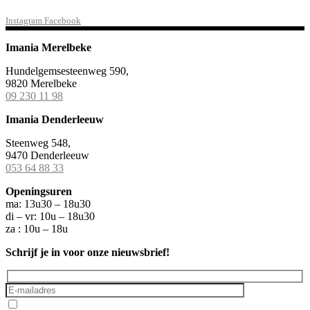
Instagram
Facebook
Imania Merelbeke
Hundelgemsesteenweg 590,
9820 Merelbeke
09 230 11 98
Imania Denderleeuw
Steenweg 548,
9470 Denderleeuw
053 64 88 33
Openingsuren
ma: 13u30 – 18u30
di – vr: 10u – 18u30
za : 10u – 18u
Schrijf je in voor onze nieuwsbrief!
Ik ga akkoord met het
privacybeleid