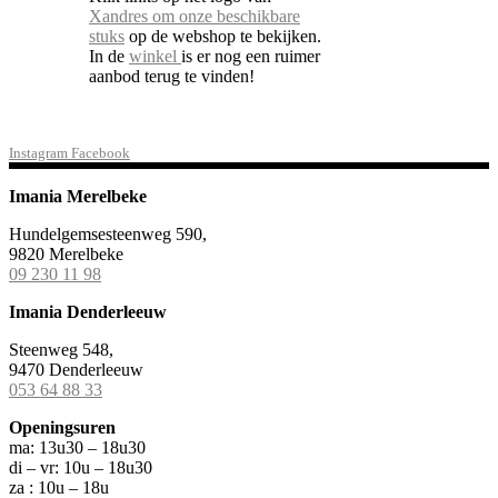
Xandres om onze beschikbare
stuks
op de webshop te bekijken.
In de
winkel
is er nog een ruimer
aanbod terug te vinden!
Instagram
Facebook
Imania Merelbeke
Hundelgemsesteenweg 590,
9820 Merelbeke
09 230 11 98
Imania Denderleeuw
Steenweg 548,
9470 Denderleeuw
053 64 88 33
Openingsuren
ma: 13u30 – 18u30
di – vr: 10u – 18u30
za : 10u – 18u