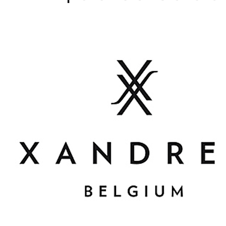
Home
WEBSHOP
Dames
Heren
Cadeaubon
Over ons
Vacatures
Contact