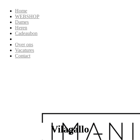
Home
WEBSHOP
Dames
Heren
Cadeaubon
Over ons
Vacatures
Contact
Vilagallo