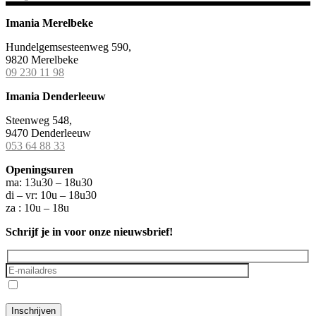
Imania Merelbeke
Hundelgemsesteenweg 590,
9820 Merelbeke
09 230 11 98
Imania Denderleeuw
Steenweg 548,
9470 Denderleeuw
053 64 88 33
Openingsuren
ma: 13u30 – 18u30
di – vr: 10u – 18u30
za : 10u – 18u
Schrijf je in voor onze nieuwsbrief!
Ik ga akkoord met het
privacybeleid