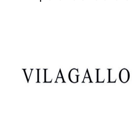
Home
WEBSHOP
Dames
Heren
Cadeaubon
Over ons
Vacatures
Contact