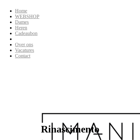
Home
WEBSHOP
Dames
Heren
Cadeaubon
Over ons
Vacatures
Contact
Rinascimento