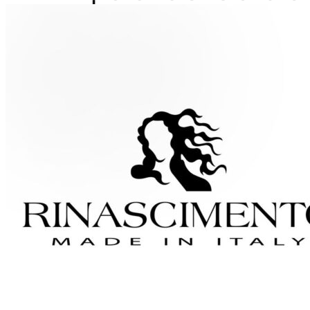
Home
WEBSHOP
Dames
Heren
Cadeaubon
Over ons
Vacatures
Contact