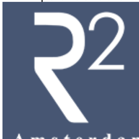
Home
WEBSHOP
Dames
Heren
Cadeaubon
Over ons
Vacatures
Contact