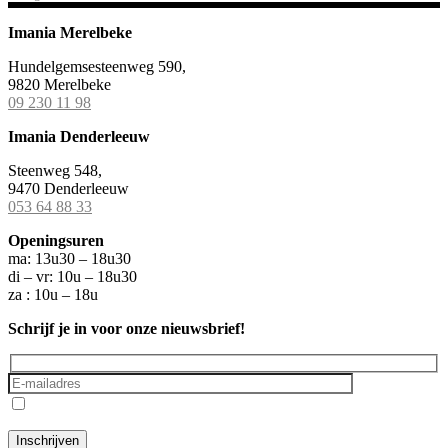
Imania Merelbeke
Hundelgemsesteenweg 590,
9820 Merelbeke
09 230 11 98
Imania Denderleeuw
Steenweg 548,
9470 Denderleeuw
053 64 88 33
Openingsuren
ma: 13u30 – 18u30
di – vr: 10u – 18u30
za : 10u – 18u
Schrijf je in voor onze nieuwsbrief!
Ik ga akkoord met het
privacybeleid