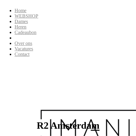
Home
WEBSHOP
Dames
Heren
Cadeaubon
Over ons
Vacatures
Contact
R2 Amsterdam