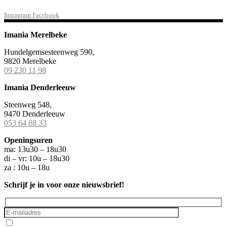
Instagram
Facebook
Imania Merelbeke
Hundelgemsesteenweg 590,
9820 Merelbeke
09 230 11 98
Imania Denderleeuw
Steenweg 548,
9470 Denderleeuw
053 64 88 33
Openingsuren
ma: 13u30 – 18u30
di – vr: 10u – 18u30
za : 10u – 18u
Schrijf je in voor onze nieuwsbrief!
Ik ga akkoord met het
privacybeleid