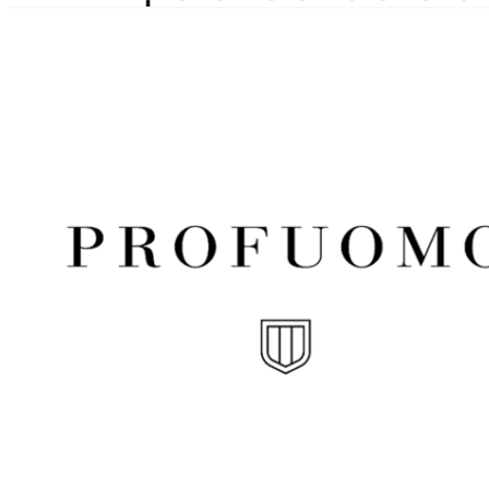
Home
WEBSHOP
Dames
Heren
Cadeaubon
Over ons
Vacatures
Contact