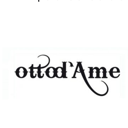
Home
WEBSHOP
Dames
Heren
Cadeaubon
Over ons
Vacatures
Contact