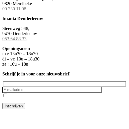
9820 Merelbeke
09 230 11 98
Imania Denderleeuw
Steenweg 548,
9470 Denderleeuw
053 64 88 33
Openingsuren
ma: 13u30 – 18u30
di – vr: 10u – 18u30
za : 10u – 18u
Schrijf je in voor onze nieuwsbrief!
Ik ga akkoord met het
privacybeleid