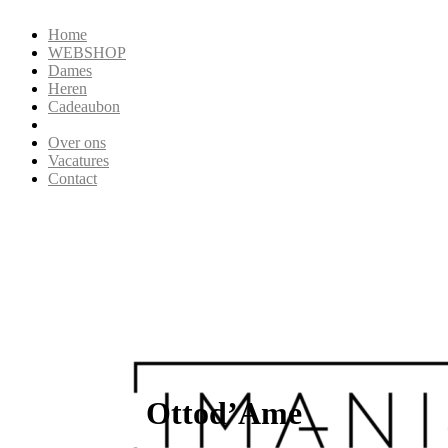
Home
WEBSHOP
Dames
Heren
Cadeaubon
Over ons
Vacatures
Contact
Ottod’Ame