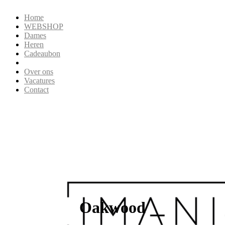
Home
WEBSHOP
Dames
Heren
Cadeaubon
Over ons
Vacatures
Contact
Oakwood