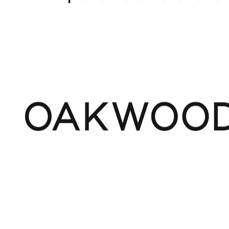
Home
WEBSHOP
Dames
Heren
Cadeaubon
Over ons
Vacatures
Contact