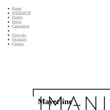
Home
WEBSHOP
Dames
Heren
Cadeaubon
Over ons
Vacatures
Contact
Mayerline