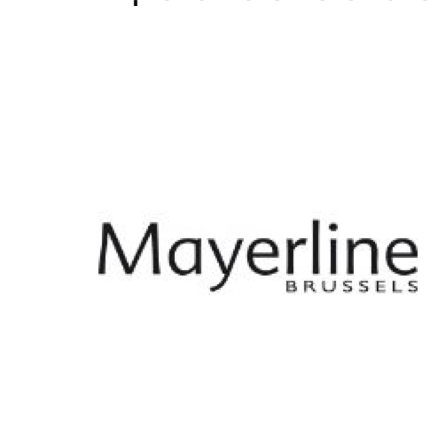
Home
WEBSHOP
Dames
Heren
Cadeaubon
Over ons
Vacatures
Contact