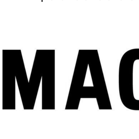
Home
WEBSHOP
Dames
Heren
Cadeaubon
Over ons
Vacatures
Contact