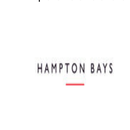
Home
WEBSHOP
Dames
Heren
Cadeaubon
Over ons
Vacatures
Contact