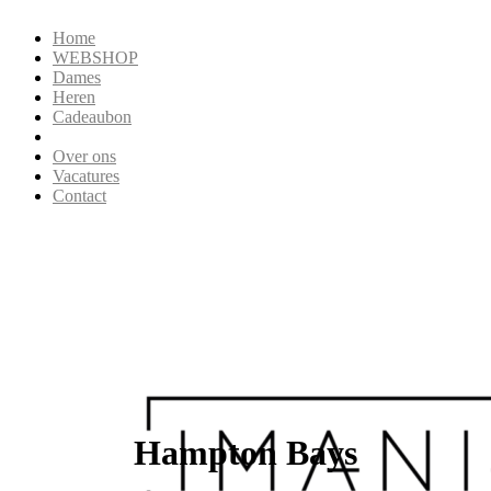
Home
WEBSHOP
Dames
Heren
Cadeaubon
Over ons
Vacatures
Contact
Hampton Bays