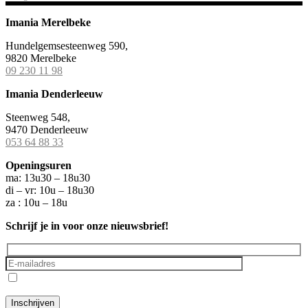
Imania Merelbeke
Hundelgemsesteenweg 590,
9820 Merelbeke
09 230 11 98
Imania Denderleeuw
Steenweg 548,
9470 Denderleeuw
053 64 88 33
Openingsuren
ma: 13u30 – 18u30
di – vr: 10u – 18u30
za : 10u – 18u
Schrijf je in voor onze nieuwsbrief!
Ik ga akkoord met het
privacybeleid