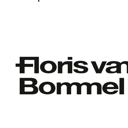
Home
WEBSHOP
Dames
Heren
Cadeaubon
Over ons
Vacatures
Contact