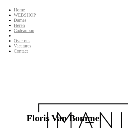
Home
WEBSHOP
Dames
Heren
Cadeaubon
Over ons
Vacatures
Contact
Floris Van Bommel