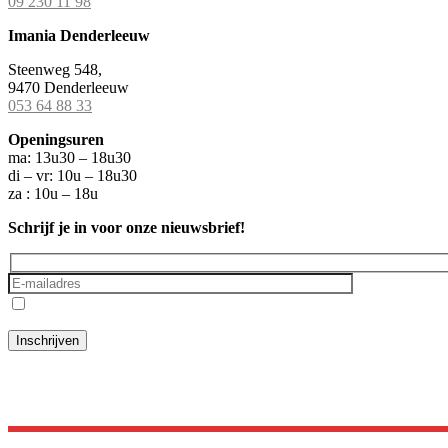
09 230 11 98
Imania Denderleeuw
Steenweg 548,
9470 Denderleeuw
053 64 88 33
Openingsuren
ma: 13u30 – 18u30
di – vr: 10u – 18u30
za : 10u – 18u
Schrijf je in voor onze nieuwsbrief!
Ik ga akkoord met het
privacybeleid