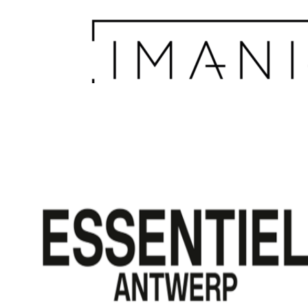
Home
WEBSHOP
Dames
Heren
Cadeaubon