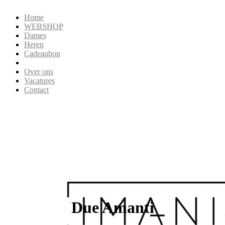
Home
WEBSHOP
Dames
Heren
Cadeaubon
Over ons
Vacatures
Contact
Due Amanti