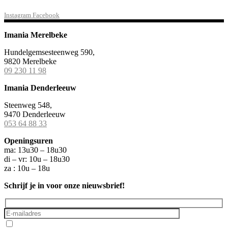
Instagram
Facebook
Imania Merelbeke
Hundelgemsesteenweg 590,
9820 Merelbeke
09 230 11 98
Imania Denderleeuw
Steenweg 548,
9470 Denderleeuw
053 64 88 33
Openingsuren
ma: 13u30 – 18u30
di – vr: 10u – 18u30
za : 10u – 18u
Schrijf je in voor onze nieuwsbrief!
Ik ga akkoord met het
privacybeleid