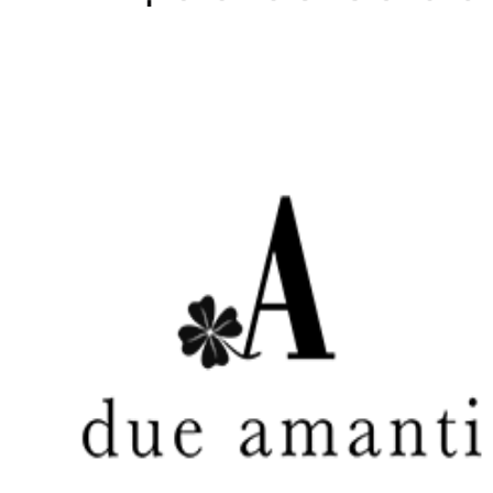
Home
WEBSHOP
Dames
Heren
Cadeaubon
Over ons
Vacatures
Contact