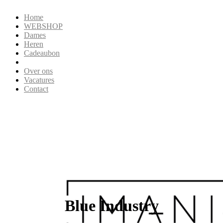
Home
WEBSHOP
Dames
Heren
Cadeaubon
Over ons
Vacatures
Contact
Blue Industry