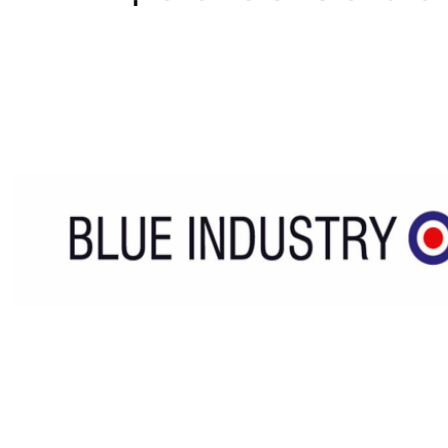
Home
WEBSHOP
Dames
Heren
Cadeaubon
Over ons
Vacatures
Contact