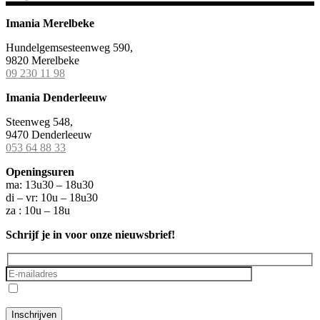
Imania Merelbeke
Hundelgemsesteenweg 590,
9820 Merelbeke
09 230 11 98
Imania Denderleeuw
Steenweg 548,
9470 Denderleeuw
053 64 88 33
Openingsuren
ma: 13u30 – 18u30
di – vr: 10u – 18u30
za : 10u – 18u
Schrijf je in voor onze nieuwsbrief!
Ik ga akkoord met het
privacybeleid